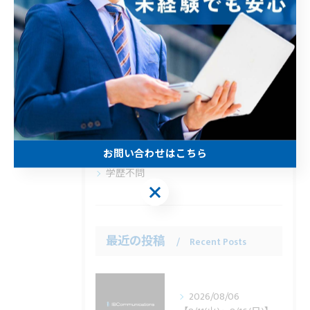
カテゴリー
Categories
全てのカテゴリー
正社員
訪問
未経験
経験者優遇
お問い合わせはこちら
学歴不問
お問い合わせはこちら
最近の投稿
Recent Posts
2026/08/06