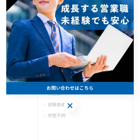
#名古屋
#営業
#コンサル
カテゴリー
Categories
全てのカテゴリー
正社員
訪問
お問い合わせはこちら
未経験
お問い合わせはこちら
経験者優遇
学歴不問