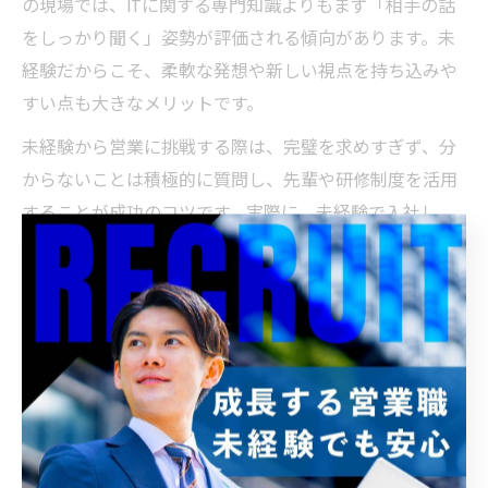
の現場では、ITに関する専門知識よりもまず「相手の話
をしっかり聞く」姿勢が評価される傾向があります。未
経験だからこそ、柔軟な発想や新しい視点を持ち込みや
すい点も大きなメリットです。
未経験から営業に挑戦する際は、完璧を求めすぎず、分
からないことは積極的に質問し、先輩や研修制度を活用
することが成功のコツです。実際に、未経験で入社し、
研修や現場でのOJTを通じて着実にキャリアアップした
方も多くいます。
失敗しない法人営業の基本的な心構え
法人営業で失敗しないためには、まず「お客様の課題を
自分ごととして考える姿勢」が重要です。OA機器やITセ
キュリティ機器の販売では、単なる商品説明ではなく、
相手企業のニーズや困りごとに寄り添う提案力が求めら