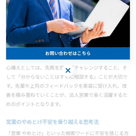
れます。
未経験者の場合、最初は緊張や不安もありますが、実践
的な研修やマニュアルが整っている会社なら、段階的に
業務を覚えていけます。特に名古屋市の営業現場では、
地域密着型の営業スタイルが効果的とされ、地元企業へ
お問い合わせはこちら
の理解を深めることが成果につながります。
心構えとしては、失敗を恐れずチャレンジすること、そ
お問い合わせはこちら
して「分からないことはすぐに相談する」ことが大切で
す。先輩や上司のフィードバックを素直に受け入れ、改
善を積み重ねていくことが、法人営業で長く活躍するた
めのポイントとなります。
営業のやめとけ不安を乗り越える思考法
「営業 やめとけ」といった検索ワードに不安を感じる方