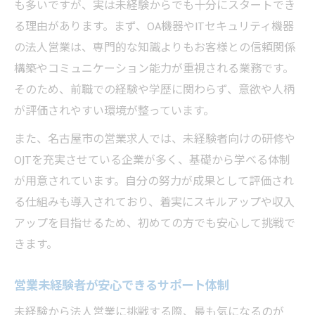
名古屋の法人営業で身につく実践スキル
も多いですが、実は未経験からでも十分にスタートでき
る理由があります。まず、OA機器やITセキュリティ機器
営業未経験者におすすめの応募ステップ
の法人営業は、専門的な知識よりもお客様との信頼関係
反響営業中心の働き方と安心ポイント
構築やコミュニケーション能力が重視される業務です。
未経験者が営業で活躍するための秘訣
そのため、前職での経験や学歴に関わらず、意欲や人柄
営業未経験者が強みを活かすコツとは
が評価されやすい環境が整っています。
失敗しない法人営業の基本的な心構え
また、名古屋市の営業求人では、未経験者向けの研修や
営業のやめとけ不安を乗り越える思考法
OJTを充実させている企業が多く、基礎から学べる体制
名古屋営業求人で求められる人物像とは
が用意されています。自分の努力が成果として評価され
営業で成長できる環境の見極め方
る仕組みも導入されており、着実にスキルアップや収入
法人営業の仕事に自信を持てる理由とは
アップを目指せるため、初めての方でも安心して挑戦で
未経験から営業力を磨く成長プロセス
きます。
法人営業で得られるやりがいと将来性
営業未経験者が安心できるサポート体制
営業現場のリアルな仕事内容を知る
未経験から法人営業に挑戦する際、最も気になるのが