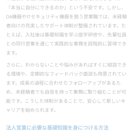
営業未経験者が安心して働ける職場環境
「本当に自分にできるのか」という不安です。しかし、
営業やめとけを覆す前向きな体験談
OA機器やITセキュリティ機器を扱う営業職では、未経験
営業デビューで不安を乗り越えるコツ
者向けの充実したサポート体制が整備されています。た
営業未経験者が感じる不安の本質とは
とえば、入社後は基礎知識を学ぶ座学研修や、先輩社員
法人営業で役立つサポート制度を活用
との同行営業を通じて実践的な業務を段階的に習得でき
営業で自信を持つための習慣と工夫
ます。
営業やめとけ検索に惑わされない心構え
さらに、わからないことや悩みがあればすぐに相談でき
名古屋営業求人で安心できる条件とは
る環境や、定期的なフィードバック面談も用意されてい
未経験でも法人営業を目指せる新しい一歩
ます。成長の過程に合わせたフォローアップがあるた
め、未経験者でも自信を持って業務に取り組むことが可
未経験から営業職を選ぶメリットとは
能です。こうした体制があることで、安心して新しいキ
法人営業に転職する際のポイント解説
ャリアを始められます。
安心して挑戦できる営業の働き方とは
営業やめとけの壁を越えるための考え方
法人営業に必要な基礎知識を身につける方法
名古屋営業求人で理想の職場を探すコツ