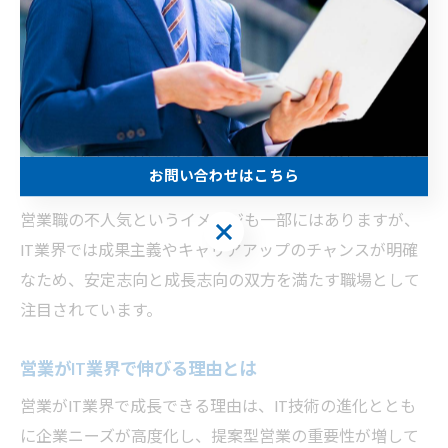
この流れにより、OA機器やITセキュリティ機器などの法
人向け提案営業の需要が高まり、営業職も従来のルート
営業から課題解決型・コンサルティング型のスタイルに
変化しています。特に未経験者でも挑戦しやすい教育体
制や、幅広い業界知識が身につく点も、IT業界の営業職
お問い合わせはこちら
が選ばれる大きな理由です。
営業職の不人気というイメージも一部にはありますが、
お問い合わせはこちら
IT業界では成果主義やキャリアアップのチャンスが明確
なため、安定志向と成長志向の双方を満たす職場として
注目されています。
営業がIT業界で伸びる理由とは
営業がIT業界で成長できる理由は、IT技術の進化ととも
に企業ニーズが高度化し、提案型営業の重要性が増して