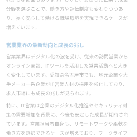
れがちな側面もあります。しかし、安定した企業や成長
分野を選ぶことで、働き方や評価制度も変わりつつあ
営業職で安定を得るための考え方
り、長く安心して働ける職場環境を実現できるケースが
営業職のストレスを減らす会社選び
増えています。
名古屋で安定を目指す営業転職のヒント
営業転職で重視すべき条件とは何か
営業業界の最新動向と成長の兆し
営業経験者が名古屋で活躍する秘訣
営業業界はデジタル化の波を受け、従来の訪問営業から
営業で長く働ける会社の見つけ方
オンライン商談、ITツールを活用した営業活動へと大き
営業転職を成功させる比較ポイント
く変化しています。愛知県名古屋市でも、地元企業や大
営業職で安定を狙う転職活動のコツ
手メーカー系企業がIT営業人材の採用を強化しており、
営業で長く続くために重要な企業比較術
求人市場にも成長の兆しが見られます。
営業職が重視するべき企業選びの基準
特に、IT営業は企業のデジタル化推進やセキュリティ対
営業で将来性を感じる会社の特徴
策の需要増加を背景に、今後も安定した成長が期待され
営業現場で差がつく企業風土の違い
ています。営業担当者自身も、リモートワークや柔軟な
働き方を選択できるケースが増えており、ワークライフ
営業で安定を得るための比較ポイント