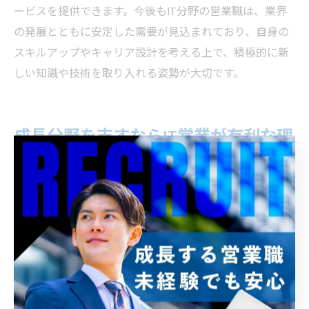
ービスを提供できます。今後もIT分野の営業職は、業界
の発展とともに安定した需要が見込まれており、自身の
スキルアップやキャリア設計を考える上で、積極的に新
しい知識や技術を取り入れる姿勢が大切です。
成長分野を志すならIT営業が有利な理
由
営業職でIT業界が選ばれる背景
近年、愛知県名古屋市において営業職がIT業界で注目さ
れる背景には、地域経済のデジタル化推進と地元企業の
IT投資拡大が密接に関わっています。従来の製造業中心
だった産業構造に変化が見られ、ITソリューションの導
入が企業競争力を左右する重要な要素となっています。