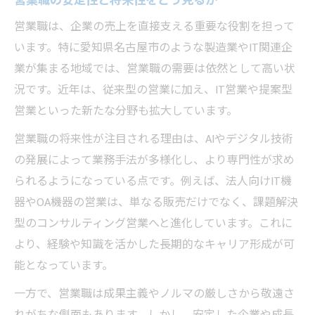
営業職の安定性と将来性をどう見るか
営業職がIT分野で求められる理由
営業経験がIT営業で活かせる場面
営業職は、企業の売上を直接支える重要な役割を担って
います。特に愛知県名古屋市のような製造業やIT関連企
IT営業ならではの提案方法を解説
業が集まる地域では、営業職の需要は依然として高い状
営業スキルの新しい活かし方を考える
況です。近年は、従来型の営業に加え、IT営業や提案型
成長分野を志すならIT営業が有利な理由
営業といった新たな分野も拡大しています。
営業職でIT業界が選ばれる背景
営業職の将来性が注目される理由は、AIやデジタル技術
営業がIT業界で伸びる理由とは
の発展によって業務手法が多様化し、より専門性が求め
営業力を活かせる成長分野の特徴
られるようになっている点です。例えば、法人向けIT機
IT営業がもたらすキャリアの可能性
器やOA機器の営業は、単なる販売だけでなく、課題解決
営業からIT営業へ転身するメリット
型のコンサルティング営業へと進化しています。これに
営業職不人気の背景と安定企業の選び方
より、経験や知識を活かした長期的なキャリア形成が可
営業職が敬遠される主な要因とは
能となっています。
営業のマイナス面を理解した職場選び
一方で、営業職は成果主義やノルマの厳しさから敬遠さ
営業不人気を逆手に取る企業選び術