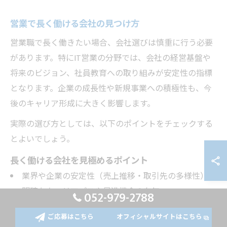
営業で長く働ける会社の見つけ方
営業職で長く働きたい場合、会社選びは慎重に行う必要
があります。特にIT営業の分野では、会社の経営基盤や
将来のビジョン、社員教育への取り組みが安定性の指標
となります。企業の成長性や新規事業への積極性も、今
後のキャリア形成に大きく影響します。
実際の選び方としては、以下のポイントをチェックする
とよいでしょう。
長く働ける会社を見極めるポイント
業界や企業の安定性（売上推移・取引先の多様性）
明確なキャリアパスや昇進機会の有無
052-979-2788
教育・研修制度の充実度
ご応募はこちら
オフィシャルサイトはこちら
ワークライフバランスや福利厚生の整備