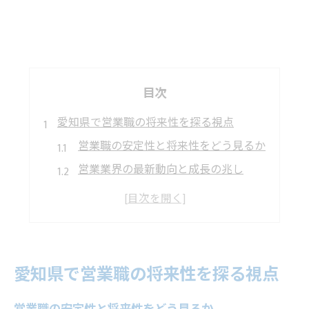
目次
愛知県で営業職の将来性を探る視点
営業職の安定性と将来性をどう見るか
営業業界の最新動向と成長の兆し
営業で注目される企業の特徴とは
営業経験が活きる職場選びの視点
営業キャリアアップに必要な要素とは
IT営業と一般営業の違いを徹底解説
愛知県で営業職の将来性を探る視点
営業とIT営業の仕事内容の違いに注目