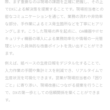
る
際、まず重要なのは現場の課題を正確に把握し、その上
でDXによる解決策を提案することです。現場担当者との
製造業の生産性向上へ営業ができる支援策
密なコミュニケーションを通じて、業務の流れや非効率
営業主導のDX提案で業務効率化を実現する
な部分、手作業によるミス発生箇所などを丁寧にヒアリ
現場改善なら営業視点のデジタル導入を
ングします。こうした現場の声を起点に、OA機器やITセ
営業による現場改善とデジタル化の進め方
キュリティ機器の導入による業務効率化や情報の一元管
現場の声を活かす営業発DX導入ポイント
理といった具体的な改善ポイントを洗い出すことができ
営業が提案するデジタル導入の効果と課題
ます。
現場で評価される営業DXアプローチの特徴
例えば、紙ベースの生産日報をデジタル化することで、
営業目線での段階的DX導入が生むメリット
入力作業の手間や集計ミスを削減でき、リアルタイムで
生産性向上へ導く営業によるDX支援策
生産状況を可視化できます。営業が現場担当者の「困り
営業が推進するDX支援で生産性が向上する
ごと」に寄り添い、現場改善につながる提案を行うこと
理由
で、DXの第一歩としての信頼関係を築くことができま
す。
製造業の現場に効く営業DX支援策を解説
営業活動で生産性向上を実現するDX事例