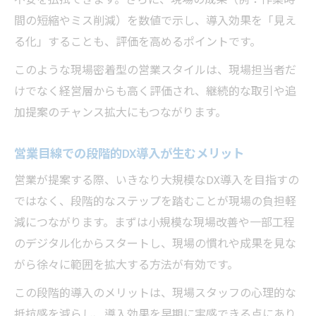
不安を払拭できます。さらに、現場の成果（例：作業時
間の短縮やミス削減）を数値で示し、導入効果を「見え
る化」することも、評価を高めるポイントです。
このような現場密着型の営業スタイルは、現場担当者だ
けでなく経営層からも高く評価され、継続的な取引や追
加提案のチャンス拡大にもつながります。
営業目線での段階的DX導入が生むメリット
営業が提案する際、いきなり大規模なDX導入を目指すの
ではなく、段階的なステップを踏むことが現場の負担軽
減につながります。まずは小規模な現場改善や一部工程
のデジタル化からスタートし、現場の慣れや成果を見な
がら徐々に範囲を拡大する方法が有効です。
この段階的導入のメリットは、現場スタッフの心理的な
抵抗感を減らし、導入効果を早期に実感できる点にあり