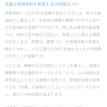
営業が現場革新を実現するDX提案のコツ
営業が導く工場現場の効率化DXアイデア集
現場革新につながるDX提案を成功させるには、単なる製
生産性アップを叶える営業DXサポートの実
品紹介に留まらず、お客様の業種や業務プロセスに合わ
際
せた具体的な提案が不可欠です。特に名古屋市の製造業
業務効率化が叶う工場DXの進め方とは
では、切削工程や組立工程など、現場ごとに異なる課題
営業が提案する工場DXの効率的な進め方
が存在します。営業は、業務フローや現場作業の実態を
業務効率化を実現する営業DX導入ステップ
細かく分析し、どの工程からDX化を始めるべきかを明確
現場が納得する営業によるDX推進手法
に示すことが重要です。
営業主導の業務効率化DX事例と成功要因
たとえば、稼働状況の可視化システムを導入し、設備の
営業が支える現場DXの段階的アプローチ
稼働率や停止要因をデータ化することで、ロス削減や生
営業担当者が実践したDX提案のポイント
産性向上につなげる提案が有効です。現場担当者が実感
できる「効果」を事例やシミュレーションデータで示す
営業現場で活きるDX提案の実践ポイント
と、導入への納得感が高まります。
営業担当ならではのDX提案成功術とは
製造業へ響く営業DX提案の工夫と効果