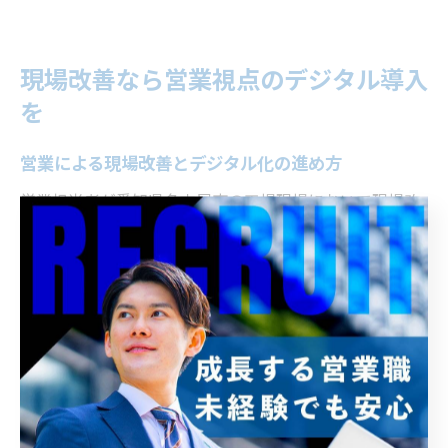
現場改善なら営業視点のデジタル導入
を
営業による現場改善とデジタル化の進め方
営業担当者が愛知県名古屋市の工場現場において現場改
善やDX（デジタルトランスフォーメーション）を提案す
る際、まず重要なのは現場の課題を正確に把握すること
です。現場の作業フローや既存の設備状況をヒアリング
し、非効率な手作業や属人化している業務を洗い出すこ
とが出発点となります。
その上で、OA機器やITセキュリティ機器を活用したデジ
タル化の具体的な進め方を提案することが求められま