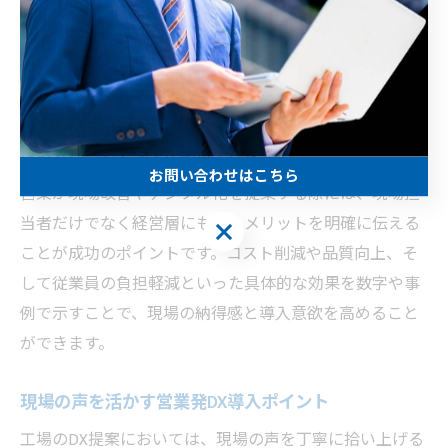
す。例えば、紙ベースの記録を電子化することで情報共
有が迅速になり、作業ミスや伝達漏れのリスクも低減し
ます。さらに、ネットワークカメラやセンサーを活用し
た稼働状況の可視化により、生産設備の稼働率や停止要
因をリアルタイムで把握できるようになり、改善サイク
ルのスピードアップが期待できます。
お問い合わせはこちら
営業が現場改善やデジタル化を提案する際には、現場担
当者だけでなく経営層にも導入メリットを明確に伝える
お問い合わせはこちら
ことが成功のポイントです。コスト削減や品質向上、そ
して従業員の負担軽減といった具体的な効果を数字や事
例で示すことで、現場の納得感と導入意欲を高めること
ができます。
現場の声を活かす営業発DX導入ポイント
工場のDX提案においては、現場の声を丁寧に拾い上げる