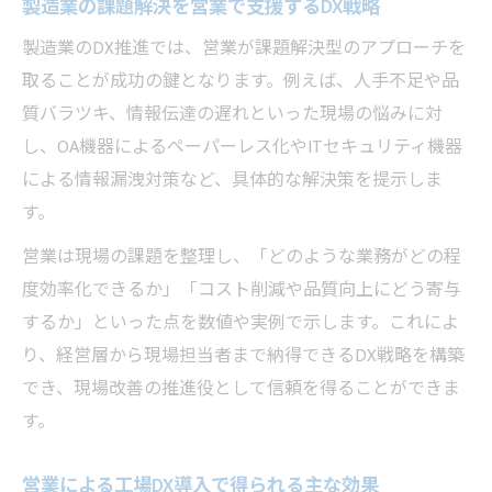
製造業の課題解決を営業で支援するDX戦略
営業体験を基にしたDX提案の具体事例
製造業のDX推進では、営業が課題解決型のアプローチを
営業活動で生まれたDX導入の現場改善法
取ることが成功の鍵となります。例えば、人手不足や品
質バラツキ、情報伝達の遅れといった現場の悩みに対
し、OA機器によるペーパーレス化やITセキュリティ機器
による情報漏洩対策など、具体的な解決策を提示しま
す。
営業は現場の課題を整理し、「どのような業務がどの程
度効率化できるか」「コスト削減や品質向上にどう寄与
するか」といった点を数値や実例で示します。これによ
り、経営層から現場担当者まで納得できるDX戦略を構築
でき、現場改善の推進役として信頼を得ることができま
す。
営業による工場DX導入で得られる主な効果