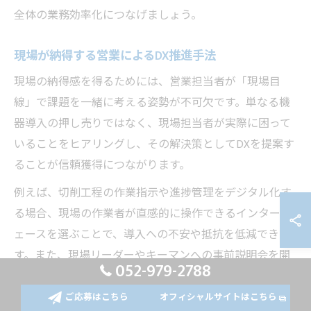
全体の業務効率化につなげましょう。
現場が納得する営業によるDX推進手法
現場の納得感を得るためには、営業担当者が「現場目
線」で課題を一緒に考える姿勢が不可欠です。単なる機
器導入の押し売りではなく、現場担当者が実際に困って
いることをヒアリングし、その解決策としてDXを提案す
ることが信頼獲得につながります。
例えば、切削工程の作業指示や進捗管理をデジタル化す
る場合、現場の作業者が直感的に操作できるインターフ
ェースを選ぶことで、導入への不安や抵抗を低減できま
す。また、現場リーダーやキーマンへの事前説明会を開
052-979-2788
催し、メリットや運用イメージを具体的に共有すること
も効果的です。
ご応募はこちら
オフィシャルサイトはこちら