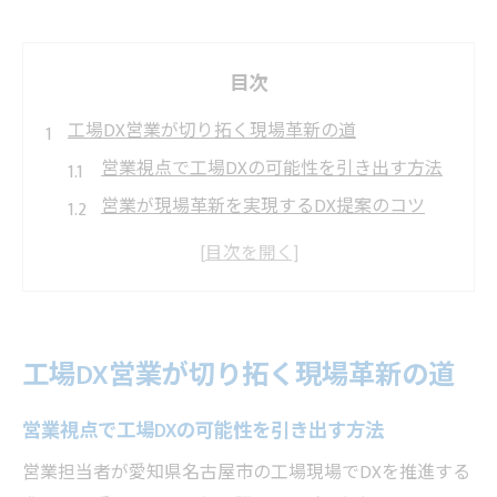
目次
工場DX営業が切り拓く現場革新の道
営業視点で工場DXの可能性を引き出す方法
営業が現場革新を実現するDX提案のコツ
製造業の課題解決を営業で支援するDX戦略
営業による工場DX導入で得られる主な効果
営業活動が現場改善を後押しするDX導入例
名古屋の製造業で広がるDX提案の可能性
工場DX営業が切り拓く現場革新の道
営業が担う製造業向けDX提案の役割とは
営業視点で工場DXの可能性を引き出す方法
名古屋発の営業DX提案が生む現場の変化
営業が現場課題に刺さるDX提案を成功させ
営業担当者が愛知県名古屋市の工場現場でDXを推進する