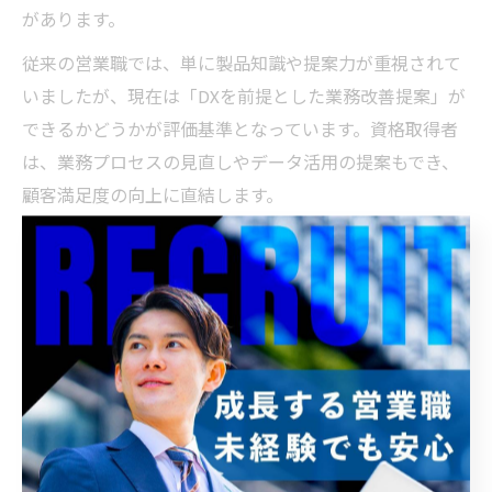
があります。
従来の営業職では、単に製品知識や提案力が重視されて
いましたが、現在は「DXを前提とした業務改善提案」が
できるかどうかが評価基準となっています。資格取得者
は、業務プロセスの見直しやデータ活用の提案もでき、
顧客満足度の向上に直結します。
実際に、資格を活かして顧客の課題解決に貢献した営業
担当の事例では、リピート受注や紹介が増えるなど、営
業成果にも明確な差が現れています。
営業とDX推進の連携を強化する資格取得の流れ
DXアドバイザー資格を取得するまでの流れは、まず公式
テキストや過去問を活用した学習から始まります。資格
試験の出題範囲には、DXの基礎知識、業務改善事例、最