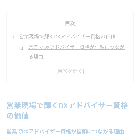
目次
営業現場で輝くDXアドバイザー資格の価値
営業でDXアドバイザー資格が信頼につなが
る理由
営業現場で活きるDXアドバイザーの実績と
効果
営業活動に役立つDXアドバイザー資格の強
みとは
営業現場で輝くDXアドバイザー資格
営業で差がつくDXアドバイザー認定の活用
の価値
方法
営業におけるDXアドバイザー資格取得の意
営業でDXアドバイザー資格が信頼につながる理由
義を解説