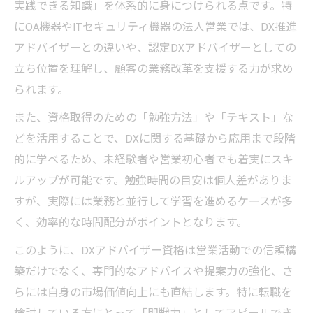
実践できる知識」を体系的に身につけられる点です。特
時間の工夫
にOA機器やITセキュリティ機器の法人営業では、DX推進
営業担当者が実践するDXアドバイザー検定
アドバイザーとの違いや、認定DXアドバイザーとしての
の学習計画
立ち位置を理解し、顧客の業務改革を支援する力が求め
営業現場で役立つDXアドバイザー検定過去
られます。
問の活用法
また、資格取得のための「勉強方法」や「テキスト」な
資格取得後の営業活動に生きるDXの実践活用法
どを活用することで、DXに関する基礎から応用まで段階
営業で実践するDXアドバイザー資格活用の
的に学べるため、未経験者や営業初心者でも着実にスキ
具体例
ルアップが可能です。勉強時間の目安は個人差がありま
営業現場でDXアドバイザー資格が役立つ場
すが、実際には業務と並行して学習を進めるケースが多
面集
く、効率的な時間配分がポイントとなります。
営業活動に生かすDXアドバイザー認定のメ
このように、DXアドバイザー資格は営業活動での信頼構
リット
築だけでなく、専門的なアドバイスや提案力の強化、さ
営業でDXアドバイザー資格を活かす提案の
らには自身の市場価値向上にも直結します。特に転職を
コツ