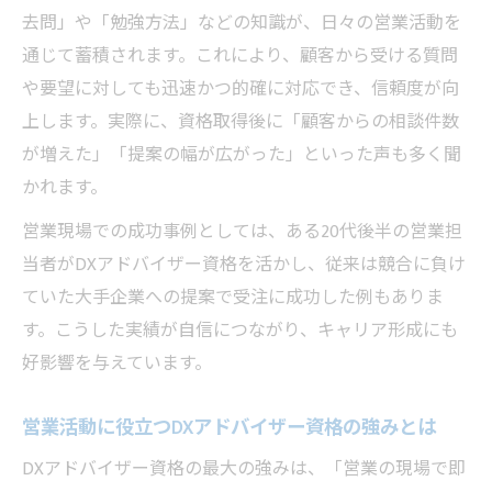
去問」や「勉強方法」などの知識が、日々の営業活動を
営業視点で見るDXアドバイザーと推進アド
通じて蓄積されます。これにより、顧客から受ける質問
バイザーの役割
や要望に対しても迅速かつ的確に対応でき、信頼度が向
営業に有利なDX推進アドバイザーとDXアド
上します。実際に、資格取得後に「顧客からの相談件数
バイザーの違い
が増えた」「提案の幅が広がった」といった声も多く聞
営業活動における資格選びと各アドバイザ
かれます。
ーの特徴
営業現場での成功事例としては、ある20代後半の営業担
営業現場で比較するDX推進アドバイザーと
当者がDXアドバイザー資格を活かし、従来は競合に負け
DXアドバイザー
ていた大手企業への提案で受注に成功した例もありま
効率的な勉強方法で営業の現場力を磨くには
す。こうした実績が自信につながり、キャリア形成にも
営業向けDXアドバイザー検定の効果的な勉
好影響を与えています。
強法
営業職のためのDXアドバイザー検定テキス
営業活動に役立つDXアドバイザー資格の強みとは
ト活用術
DXアドバイザー資格の最大の強みは、「営業の現場で即
営業活動と両立できるDXアドバイザー勉強