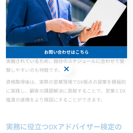
新のIT動向などが含まれており、営業現場で役立つ知識
が体系的に身につきます。
独学が不安な場合は、社内研修や勉強会などを活用し、
実務でのDX提案経験と並行して学習を進める方法も効果
的です。平均的な勉強時間は個人差がありますが、おお
むね数十時間程度が目安とされています。試験は複数回
お問い合わせはこちら
実施されているため、自分のスケジュールに合わせて受
お問い合わせはこちら
験しやすいのも特徴です。
資格取得後は、実際の営業現場でDX視点の提案を積極的
に実践し、顧客の課題解決に貢献することで、営業とDX
推進の連携をより強固にすることができます。
実務に役立つDXアドバイザー検定の