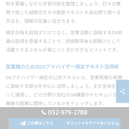
例を意識しながら学習内容を整理しましょう。日々の業
務で感じた疑問点をその都度テキストや過去問で調べる
方法も、理解の定着に役立ちます。
検定合格を目指すだけでなく、営業活動に直結するDX知
識の習得を意識することで、資格取得後も即戦力として
活躍できるスキルが身につく点が大きなメリットです。
営業職のためのDXアドバイザー検定テキスト活用術
DXアドバイザー検定の公式テキストは、営業現場の実務
に直結する部分を中心に活用しましょう。まず全体をざ
っと通読し、どの分野が自社のOA機器やITセキュリティ
機器の提案に関係しているかをチェックします。
052-979-2788
営業職の場合、顧客とのコミュニケーションや業務フロ
ー改善の章などを重点的に読み込むことで、実践的な知
ご応募はこちら
オフィシャルサイトはこちら