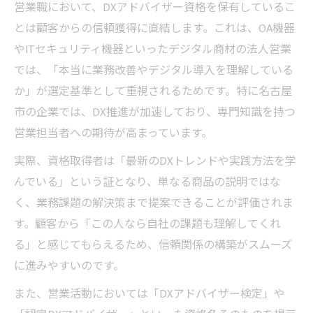
営業職において、DXアドバイザー資格を保有しているこ
DX推進と営業力向上ならアドバイザー取得がお
とは顧客からの信頼獲得に直結します。これは、OA機器
すすめ
やITセキュリティ機器といったデジタル商材の法人営業
営業力を高めるDXアドバイザー取得の具体
では、「本当に業務改善やデジタル導入を理解している
的メリット
か」が選定基準として重視されるためです。特に名古屋
営業とDX推進を両立するアドバイザー資格
市の企業では、DX推進が加速しており、専門知識を持つ
の活かし方
営業担当者への期待が高まっています。
営業活動でDXアドバイザーが推進役となる
実際、資格取得者は「最新のDXトレンドや実践方法を学
理由
んでいる」という証となり、単なる商品の説明ではな
営業現場でDX推進アドバイザーが評価され
く、業務課題の解決策まで提案できることが評価されま
る背景
す。顧客から「この人なら自社の課題も理解してくれ
営業とDX推進の連携を強化する資格取得の
る」と感じてもらえるため、信頼関係の構築がスムーズ
流れ
に進みやすいのです。
実務に役立つDXアドバイザー検定の難易度を分
また、営業活動においては「DXアドバイザー検定」や
析