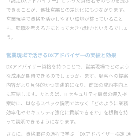
「認定DXアドバイザー」といった資格名そのものを提示
営業向けDXアドバイザー検定の難易度と合
できることが、他社営業との差別化にもつながります。
格率の実情
営業現場で資格を活かしやすい環境が整っていること
営業職が知るべきDXアドバイザー検定の出
も、転職を考える方にとって大きな魅力といえるでしょ
題傾向
う。
営業経験者が感じるDXアドバイザー検定の
営業現場で活きるDXアドバイザーの実績と効果
難しさ
営業現場で役立つDXアドバイザー検定の特
DXアドバイザー資格を持つことで、営業現場でどのよう
徴と対策
な成果が期待できるのでしょうか。まず、顧客への提案
内容がより具体的かつ実践的になり、商談の成約率向上
営業でも合格しやすいDXアドバイザー検定
に直結します。たとえば、ITセキュリティ機器の導入提
の勉強法
案時に、単なるスペック説明ではなく「どのように業務
DXアドバイザーと推進アドバイザーの違いを解
効率化やセキュリティ強化に貢献できるか」を根拠を持
説
って説明できるようになります。
営業で使い分けるDXアドバイザーと推進ア
ドバイザー
さらに、資格取得の過程で学ぶ「DXアドバイザー検定 過