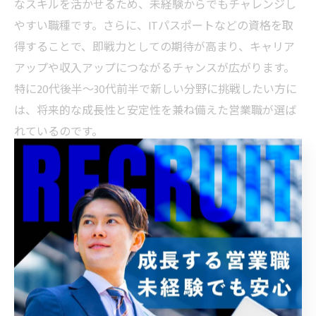
なスキルを活かせるため、未経験からでもチャレンジし
やすい職種です。さらに、ITパスポートなどの資格を取
得することで、即戦力としての期待が高まり、キャリア
アップや収入アップにつながるチャンスが広がります。
特に20代後半～30代前半で新しい分野に挑戦したい方に
は、将来的な成長性と安定性を兼ね備えた営業職が選ば
れているのです。
ITパスポートが営業未経験者の味方になる
営業未経験者が新たなキャリアを築く上で、ITパスポー
トは心強い味方となります。資格取得を通じて得た知識
は、OA機器やITセキュリティ機器の提案時に説得力を持
たせ、顧客からの信頼獲得につながります。実際、資格
取得者の中には「商談での説明がスムーズになった」
「顧客から専門的な相談を受けることが増えた」といっ