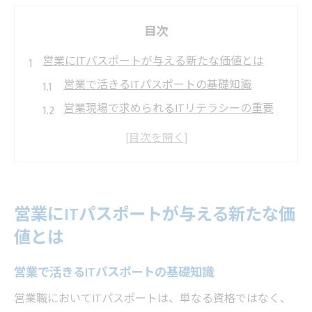
目次
営業にITパスポートが与える新たな価値とは
営業で活きるITパスポートの基礎知識
営業現場で求められるITリテラシーの重要
性
法人営業におけるITパスポートの活用例
ITパスポート取得が営業力向上に繋がる理
由
営業にITパスポートが与える新たな価
営業の信頼獲得に役立つIT知識の活かし方
値とは
未経験から営業職へ転職を目指す道しるべ
未経験でも営業に挑戦しやすい理由とは
営業で活きるITパスポートの基礎知識
営業転職で評価されるITパスポートの強み
営業職においてITパスポートは、単なる資格ではなく、