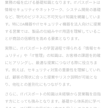
営業職に役立つIT基礎力を身につける方法
業務の幅を広げる基礎知識となります。ITパスポートは
キャリアチェンジで営業が選ばれる背景
情報セキュリティやネットワーク、システム開発の基礎
など、現代のビジネスに不可欠なIT知識を網羅していま
ITパスポートが営業未経験者の味方になる
す。特にOA機器やITセキュリティ機器を法人向けに提案
IT知識が営業で役立つ実践的な理由を解説
する営業では、製品の仕組みやIT用語を理解しているこ
営業活動でITパスポート知識が効く場面
とが商談の信頼性を高める要素となります。
OA機器提案に強くなる営業のITリテラシー
実際に、ITパスポートの学習過程で得られる「情報セキ
営業現場で活きるセキュリティ知識の重要
ュリティ」や「IT管理」の知識は、お客様の課題を的確
性
にヒアリングし、最適な提案につなげる際に役立ちま
法人営業がIT知識を必要とする理由とは
す。例えば、セキュリティ対策の重要性を理解していれ
営業力を高めるITパスポートの応用力
ば、顧客の現状に合った提案やリスク説明が可能とな
キャリアアップ志向に最適な営業の資格戦略
り、他社との差別化にもつながります。
営業でキャリアアップを叶える資格の選び
さらに、ITパスポートの知識は未経験から営業職を目指
方
す方にとっても強みとなります。基礎から体系的に学べ
ITパスポートが営業資格で注目される理由