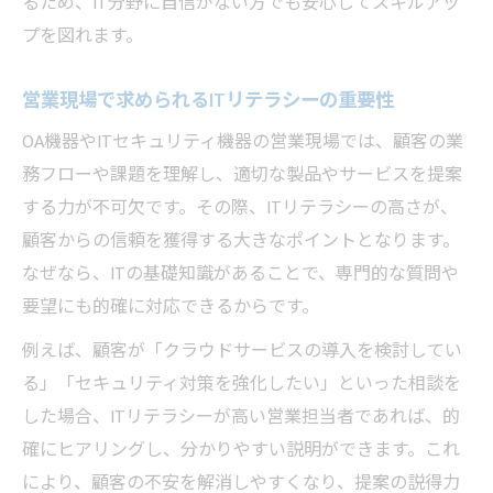
るため、IT分野に自信がない方でも安心してスキルアッ
営業職に最適な資格取得のステップとは
プを図れます。
営業×IT資格で広がるキャリアパスの可能性
営業現場で求められるITリテラシーの重要性
営業転職を成功に導くITパスポートの価値
営業分野でITパスポートを活かすメリット
OA機器やITセキュリティ機器の営業現場では、顧客の業
務フローや課題を理解し、適切な製品やサービスを提案
営業で実感できるITパスポート取得の効果
する力が不可欠です。その際、ITリテラシーの高さが、
営業活動の幅が広がるIT資格のメリット
顧客からの信頼を獲得する大きなポイントとなります。
営業現場で即戦力になるITパスポート知識
なぜなら、ITの基礎知識があることで、専門的な質問や
法人提案で差がつく営業のIT理解力
要望にも的確に対応できるからです。
営業分野でITパスポートが評価される理由
例えば、顧客が「クラウドサービスの導入を検討してい
ITパスポート取得が描く営業の未来像を探る
る」「セキュリティ対策を強化したい」といった相談を
営業職の未来を変えるITパスポートの活用
した場合、ITリテラシーが高い営業担当者であれば、的
営業現場で進化するIT人材の役割と展望
確にヒアリングし、分かりやすい説明ができます。これ
ITパスポート取得が営業に与える成長機会
により、顧客の不安を解消しやすくなり、提案の説得力