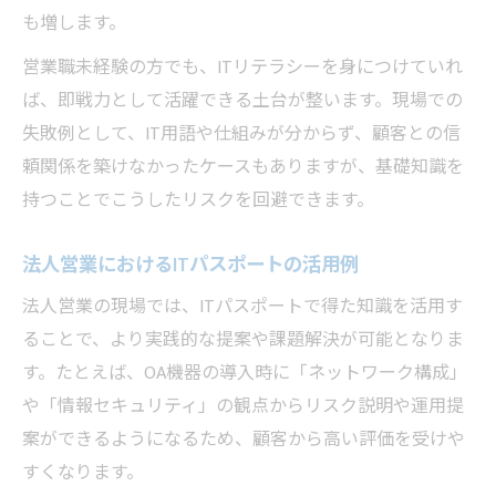
営業の仕事が変わるITスキルと資格の影響
も増します。
営業で選ばれる人材になるITパスポート効
営業職未経験の方でも、ITリテラシーを身につけていれ
果
ば、即戦力として活躍できる土台が整います。現場での
失敗例として、IT用語や仕組みが分からず、顧客との信
頼関係を築けなかったケースもありますが、基礎知識を
持つことでこうしたリスクを回避できます。
法人営業におけるITパスポートの活用例
法人営業の現場では、ITパスポートで得た知識を活用す
ることで、より実践的な提案や課題解決が可能となりま
す。たとえば、OA機器の導入時に「ネットワーク構成」
や「情報セキュリティ」の観点からリスク説明や運用提
案ができるようになるため、顧客から高い評価を受けや
すくなります。