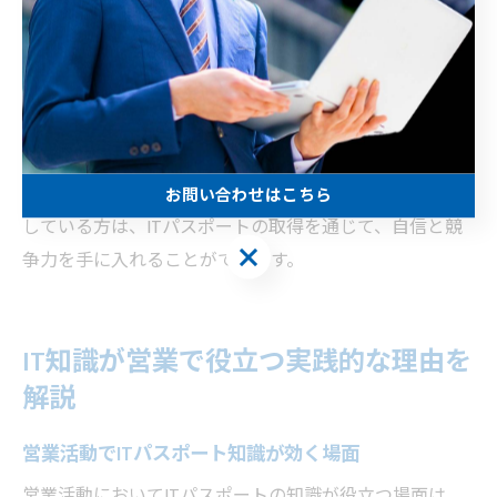
た声も多く聞かれます。
また、ITパスポートは未経験からでも比較的取り組みや
すい資格であり、学習の過程で営業活動に必要なIT基礎
力が自然と身につきます。会社の支援制度を活用しなが
ら資格取得を目指すことで、知識と実践力の両方を同時
に高めることができるでしょう。営業職への転職を検討
お問い合わせはこちら
している方は、ITパスポートの取得を通じて、自信と競
お問い合わせはこちら
争力を手に入れることができます。
IT知識が営業で役立つ実践的な理由を
解説
営業活動でITパスポート知識が効く場面
営業活動においてITパスポートの知識が役立つ場面は、