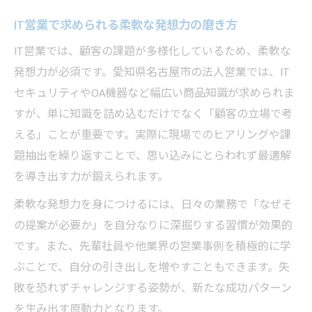
営業未経験から高収入を実現する道筋
IT営業で求められる柔軟な発想力の磨き方
営業で安定と高待遇を得るキャリア設計術
IT営業では、顧客の課題が多様化しているため、柔軟な
IT営業職の将来性と収入のバランスを解説
発想力が必須です。愛知県名古屋市の法人営業では、IT
セキュリティやOA機器など幅広い商品知識が求められま
すが、単に知識を詰め込むだけでなく「顧客の立場で考
える」ことが重要です。実際に現場でのヒアリングや課
題抽出を繰り返すことで、思い込みにとらわれず最適解
を導き出す力が鍛えられます。
柔軟な発想力を身につけるには、日々の業務で「なぜそ
の提案が必要か」を自分なりに深掘りする習慣が効果的
です。また、先輩社員や他業界の営業事例を積極的に学
ぶことで、自分の引き出しを増やすこともできます。失
敗を恐れずチャレンジする姿勢が、新たな成功パターン
を生み出す原動力となります。