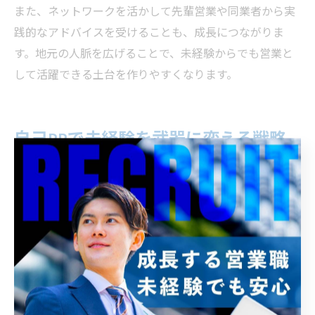
また、ネットワークを活かして先輩営業や同業者から実
践的なアドバイスを受けることも、成長につながりま
す。地元の人脈を広げることで、未経験からでも営業と
して活躍できる土台を作りやすくなります。
自己PRで未経験を武器に変える戦略
営業未経験の強みを自己PRで伝える方法
営業未経験であることは、必ずしもマイナス要素ではあ
りません。むしろ、既成概念にとらわれず柔軟な発想で
新しい提案ができる点や、素直に学び続ける姿勢を強み
として自己PRに盛り込むことが重要です。実際、IT営業
の現場では、最新のIT技術や業界動向に常にアンテナを
張り、変化に対応できる人材が求められています。