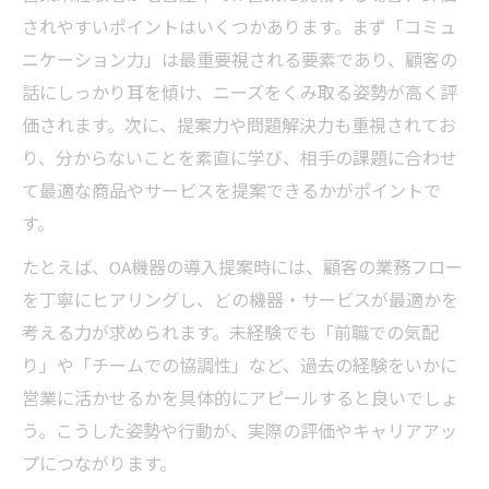
されやすいポイントはいくつかあります。まず「コミュ
IT営業で評価される自己アピールの作り方
ニケーション力」は最重要視される要素であり、顧客の
営業未経験でも印象に残る自己アピールと
話にしっかり耳を傾け、ニーズをくみ取る姿勢が高く評
は
価されます。次に、提案力や問題解決力も重視されてお
IT営業未経験から評価されるポイント
り、分からないことを素直に学び、相手の課題に合わせ
未経験者が営業で評価される実践的ポイン
て最適な商品やサービスを提案できるかがポイントで
ト
す。
IT営業職で見られる未経験者の資質とは
たとえば、OA機器の導入提案時には、顧客の業務フロー
営業未経験でも高く評価される姿勢と努力
を丁寧にヒアリングし、どの機器・サービスが最適かを
営業職で成長するための学び方と工夫
考える力が求められます。未経験でも「前職での気配
IT営業で評価される未経験者の強み発見法
り」や「チームでの協調性」など、過去の経験をいかに
将来性と収入を両立する営業キャリア構築
営業に活かせるかを具体的にアピールすると良いでしょ
う。こうした姿勢や行動が、実際の評価やキャリアアッ
営業で将来性と収入アップを目指す秘訣
プにつながります。
IT営業のキャリアパスと収入の伸ばし方