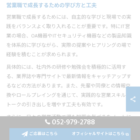
営業職で成長するための学び方と工夫
営業職で成長するためには、自主的な学びと現場での実
践をバランスよく取り入れることが重要です。特にIT営
業の場合、OA機器やITセキュリティ機器などの製品知識
を体系的に学びながら、実際の提案やヒアリングの場で
経験を積むことが求められます。
具体的には、社内外の研修や勉強会を積極的に活用す
る、業界誌や専門サイトで最新情報をキャッチアップす
るなどの方法があります。また、先輩や同僚との情報交
換やロールプレイングを通じて、実践的な営業スキルや
トークの引き出しを増やす工夫も有効です。
さらに、日々の営業活動で得た知識や気づきをノートに
052-979-2788
まとめ、苦手分野の克服や成功パターンの共有を行う
ご応募はこちら
オフィシャルサイトはこちら
と、自己成長につながります。こうした学びの積み重ね