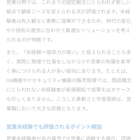
営業分野では、これまでの固定観念にとらわれず新しい
営業で活躍するための地元ネットワーク活
視点で顧客ニーズを捉えられる点が評価されます。未経
用法
験者は先入観なく柔軟に提案ができるため、時代の変化
自己PRで未経験を武器に変える戦略
やIT技術の進歩に合わせて最適なソリューションを考え
営業未経験の強みを自己PRで伝える方法
られるのが特徴です。
自己PRで未経験から信頼を得るポイント
また、「未経験＝吸収力が高い」と捉えられることも多
IT営業志望者に有効な自己PR例を紹介
く、実際に現場で仕事をしながらITや営業の知識を素早
営業職への転職で差がつく自己PR設計術
く身につけられる人が多い傾向にあります。たとえば、
未経験から営業志望を伝える自己PRの工夫
OA機器やITセキュリティ機器の販売現場では、既成概念
名古屋で選ばれる営業の自己アピール術
にとらわれない未経験者が新規開拓で成果を出すケース
営業職が名古屋で選ばれるための自己表現
も珍しくありません。こうした柔軟さと学習意欲は、営
法
業職において大きな武器となります。
地元企業が重視する営業の自己アピール術
営業未経験でも評価されるポイント解説
営業経験ゼロでも響く自己アピールのヒン
営業未経験者が名古屋市でIT営業に挑戦する場合、評価
ト