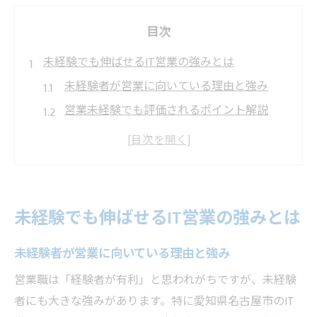
目次
未経験でも伸ばせるIT営業の強みとは
未経験者が営業に向いている理由と強み
営業未経験でも評価されるポイント解説
IT営業で求められる柔軟な発想力の磨き方
営業経験ゼロでも活かせるコミュ力とは
営業未経験者が成果を出すための心構え
営業志望者が名古屋で活躍する秘訣
未経験でも伸ばせるIT営業の強みとは
営業志望者が名古屋で評価される資質とは
未経験者が営業に向いている理由と強み
名古屋の企業で営業が重視される理由
営業志望者が地元で信頼を得るコツ
営業職は「経験者が有利」と思われがちですが、未経験
者にも大きな強みがあります。特に愛知県名古屋市のIT
IT営業に強い名古屋の企業文化を理解する