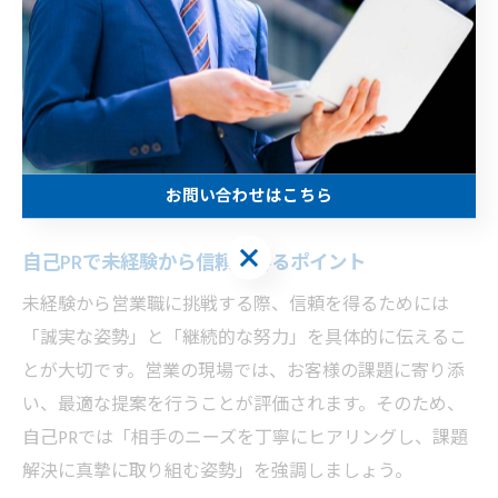
例えば、「前職で培ったコミュニケーション能力」や
「新しい知識を積極的に吸収する習慣」など、具体的な
エピソードを交えてアピールすると説得力が増します。
営業未経験だからこそ、顧客視点を大切にできる点や、
既存のお客様に新しい価値を提案できる姿勢を前面に押
お問い合わせはこちら
し出しましょう。
お問い合わせはこちら
自己PRで未経験から信頼を得るポイント
未経験から営業職に挑戦する際、信頼を得るためには
「誠実な姿勢」と「継続的な努力」を具体的に伝えるこ
とが大切です。営業の現場では、お客様の課題に寄り添
い、最適な提案を行うことが評価されます。そのため、
自己PRでは「相手のニーズを丁寧にヒアリングし、課題
解決に真摯に取り組む姿勢」を強調しましょう。