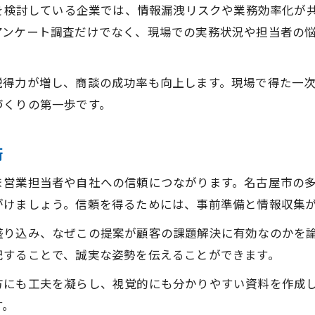
入を検討している企業では、情報漏洩リスクや業務効率化が
営業現場で活きる提案書の必須要素を解説
アンケート調査だけでなく、現場での実務状況や担当者の
法人営業に欠かせない提案書の構成ポイント
提案書作成で営業が押さえるべき項目とは
説得力が増し、商談の成功率も向上します。現場で得た一
営業活動を支える提案書の整理術とコツ
づくりの第一歩です。
法人営業現場で役立つ提案書の工夫を知る
法人営業ならではの提案書構成の工夫を伝授
術
営業提案書の構成で差がつく工夫を紹介
ま営業担当者や自社への信頼につながります。名古屋市の
法人営業特有の提案書作成ポイント解説
がけましょう。信頼を得るためには、事前準備と情報収集
提案書に盛り込む営業現場の実践ノウハウ
盛り込み、なぜこの提案が顧客の課題解決に有効なのかを
営業提案資料の構成改善で成果を伸ばす方法
記することで、誠実な姿勢を伝えることができます。
法人営業で活きる提案書の工夫とテクニック
方にも工夫を凝らし、視覚的にも分かりやすい資料を作成
読み手が納得する営業提案書の組立て術
す。