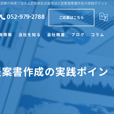
営業の現場で活きる愛知県名古屋市法人営業提案書作成の実践ポイント
052-979-2788
ご応募はこちら
用情報
当社を知る
会社概要
ブログ
コラム
正社員
訪問
提案書作成の実践ポイン
未経験
経験者優遇
学歴不問