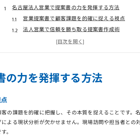
名古屋法人営業で提案書の力を発揮する方法
営業提案書で顧客課題を的確に捉える視点
法人営業で信頼を勝ち取る提案書作成術
名古屋の営業現場で実践する提案書の工夫
営業成果を上げる提案書の基本構成と順序
提案書が営業活動の質を高める理由とは
提案書作成が営業成果に直結する理由とは
書の力を発揮する方法
営業提案書が商談率向上に直結する要因
提案書の質が法人営業の信頼獲得を左右する
視点
営業成果を伸ばす提案書の成否ポイント
顧客の課題を的確に把握し、その本質を捉えることです。
提案書が営業戦略に果たす役割を解説
グによる現状分析が欠かせません。現場訪問や担当者との
法人営業で成果を出す提案書の条件
です。
営業現場を支える法人提案書の重要ポイント