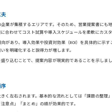
営業提案書で伝わる論理的な組立て方とは
法人営業で納得を引き出す提案書の流れ
工夫
営業現場で使える提案書のストーリー構築法
の企業が集積するエリアです。そのため、営業提案書にも
読み手視点で組み立てる提案書のポイント
模に合わせてコスト試算や導入スケジュールを柔軟にカス
営業提案資料で説得力を高める表現テクニック
向があり、導入効果や投資対効果（ROI）を具体的に示
商談率向上へ導く名古屋発の営業資料活用法
違いを明確化すると説得力が増します。
営業提案書を活かす資料活用術と実践例
を盛り込むことで、提案内容が現実的であることを示しま
法人営業で成果が出る提案資料の工夫とは
。
お問い合わせはこちら
お問い合わせはこちら
営業活動で役立つ提案書の共有・活用法
商談率を高める提案資料のアップデート術
順序
営業現場ですぐ実践できる資料活用ポイント
大きく左右されます。基本的な流れとしては「課題の整理
・注意点」「まとめ」の順が効果的です。