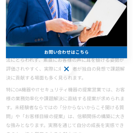
つ経験を重ねていくことが、長く営業で活躍するための
コツです。
営業未経験者が法人営業で得られる強み
未経験から法人営業に挑戦することで得られる強みは、
「新しい視点」と「柔軟な思考力」です。既存の営業手
お問い合わせはこちら
法にとらわれず、素直にお客様の声に耳を傾ける姿勢が
お問い合わせはこちら
評価されやすく、実際に未経験者が独自の発想で課題解
決に貢献する場面も多く見られます。
特にOA機器やITセキュリティ機器の提案営業では、お客
様の業務効率化や課題解決に直結する提案が求められま
す。未経験者ならではの「分からないからこそ聞ける質
問」や「お客様目線の提案」は、信頼関係の構築に大き
な強みとなります。実務を通じて自分の成長を実感でき