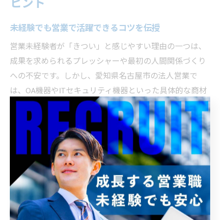
ヒント
未経験でも営業で活躍できるコツを伝授
営業未経験者が「きつい」と感じやすい理由の一つは、
成果を求められるプレッシャーや最初の人間関係づくり
への不安です。しかし、愛知県名古屋市の法人営業で
は、OA機器やITセキュリティ機器といった具体的な商材
を扱うため、提案の型やロジックを体系的に学ぶことが
できます。未経験からでも活躍するためには、まず「素
直な姿勢」と「積極的な質問」が大切です。
実際の現場では、分からないことをそのままにせず、先
輩や上司に積極的に聞くことで業務理解が深まります。
さらに、日々のロールプレイや同行営業を通じて実践力
を磨くことで、自信につながる成功体験を積み重ねられ
ます。最初から完璧を目指さず、失敗を恐れずに一歩ず