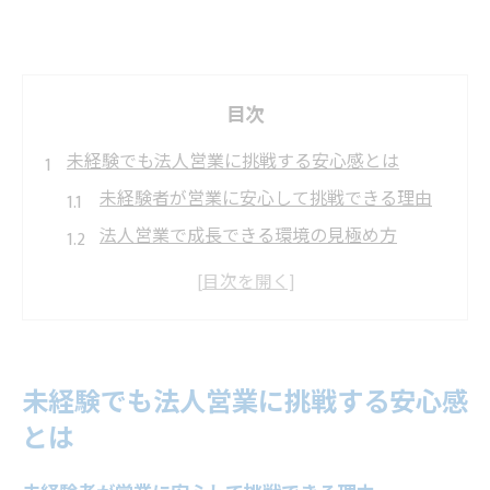
目次
未経験でも法人営業に挑戦する安心感とは
未経験者が営業に安心して挑戦できる理由
法人営業で成長できる環境の見極め方
営業未経験から始めるキャリアの第一歩
営業のきついイメージを変えるサポート体
制
愛知県名古屋市で営業に挑戦する魅力
未経験でも法人営業に挑戦する安心感
愛知県名古屋市で営業がきつくない理由を解説
とは
名古屋市の法人営業がきつくない特徴とは