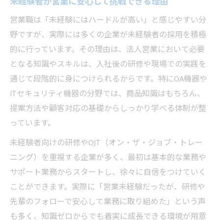
未経験者が営業に安心して挑戦できる理由
営業未経験でも働きやすい職場環境の秘密
営業がきつい業界との違いを知るメリット
営業職は「未経験にはハードルが高い」と感じやすい分
OA機器営業で無理なく始められる理由
野ですが、実際には多くの企業が未経験者の採用を積極
的に行っています。その理由は、法人営業において必要
法人営業で働きやすい条件を徹底解説
となる知識やスキルは、入社後の研修や現場での実践を
営業未経験者が法人営業で活躍できるヒント
通じて段階的に身につけられるからです。特にOA機器や
未経験でも営業で活躍できるコツを伝授
ITセキュリティ機器の分野では、商品知識はもちろん、
営業未経験者が法人営業で得られる強み
提案方法や顧客対応の基礎からしっかり学べる体制が整
営業で大切なスキルの身につけ方とは
っています。
法人営業で成長するためのポイント解説
未経験者向けの研修やOJT（オン・ザ・ジョブ・トレー
OA機器営業で成果を出す仕事術を紹介
ニング）を重視する企業が多く、最初は基本的な業務や
きついイメージを覆す法人営業の魅力を発見
サポート業務からスタートし、徐々に自信をつけていく
営業がきついと思われがちな理由と現実
ことができます。実際に「営業未経験だったが、研修や
法人営業で感じるやりがいと成長の瞬間
先輩のフォローで安心して業務に取り組めた」という声
も多く、知識ゼロからでも着実に成長できる環境が用意
営業職の働きやすさを実感できるポイント