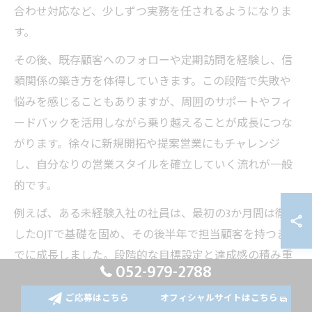
合わせ対応など、少しずつ実務を任されるようになりま
す。
その後、既存顧客へのフォローや定期訪問を経験し、信
頼関係の築き方を体得していきます。この段階で失敗や
悩みを感じることもありますが、周囲のサポートやフィ
ードバックを活用しながら乗り越えることが成長につな
がります。徐々に新規開拓や提案営業にもチャレンジ
し、自分なりの営業スタイルを確立していく流れが一般
的です。
例えば、ある未経験入社の社員は、最初の3か月間は徹底
したOJTで基礎を固め、その後半年で担当顧客を持つま
でに成長しました。段階的な目標設定と達成感の積み重
052-979-2788
ねが、「きつい」と感じずに前向きに取り組める秘訣と
なっています。
ご応募はこちら
オフィシャルサイトはこちら