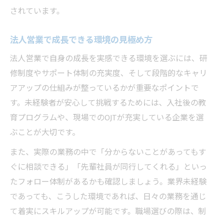
されています。
未経験で始める営業の魅力を詳しく解説
営業できつさを感じにくい働き方の特徴
法人営業で成長できる環境の見極め方
OA機器営業で無理なく成長する方法を探る
法人営業で自身の成長を実感できる環境を選ぶには、研
OA機器営業で無理なく成長する秘訣とは
修制度やサポート体制の充実度、そして段階的なキャリ
営業未経験者が安心して学べる環境の特徴
アアップの仕組みが整っているかが重要なポイントで
OA機器営業でキャリアを積むメリット解説
す。未経験者が安心して挑戦するためには、入社後の教
営業の現場で実践できる成長ステップ例
育プログラムや、現場でのOJTが充実している企業を選
未経験から始めるOA機器営業の魅力まとめ
ぶことが大切です。
働きやすい法人営業職で見つける新しいキャリ
また、実際の業務の中で「分からないことがあってもす
ア
ぐに相談できる」「先輩社員が同行してくれる」といっ
営業で働きやすい職場を選ぶポイント解説
たフォロー体制があるかも確認しましょう。業界未経験
であっても、こうした環境であれば、日々の業務を通じ
未経験から法人営業で新しいキャリア発見
て着実にスキルアップが可能です。職場選びの際は、制
営業の働きやすさとキャリアアップの関係