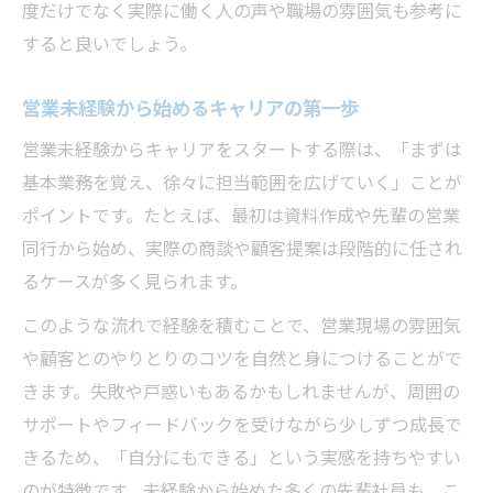
度だけでなく実際に働く人の声や職場の雰囲気も参考に
法人営業で長く続けられる理由を探る
すると良いでしょう。
営業職で理想のキャリアパスを描く方法
営業未経験から始めるキャリアの第一歩
営業未経験からキャリアをスタートする際は、「まずは
基本業務を覚え、徐々に担当範囲を広げていく」ことが
ポイントです。たとえば、最初は資料作成や先輩の営業
同行から始め、実際の商談や顧客提案は段階的に任され
るケースが多く見られます。
このような流れで経験を積むことで、営業現場の雰囲気
や顧客とのやりとりのコツを自然と身につけることがで
きます。失敗や戸惑いもあるかもしれませんが、周囲の
サポートやフィードバックを受けながら少しずつ成長で
きるため、「自分にもできる」という実感を持ちやすい
のが特徴です。未経験から始めた多くの先輩社員も、こ