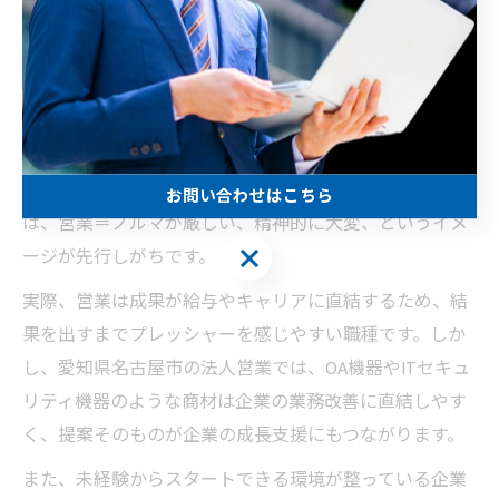
由
営業職はなぜやめとけと言われるのか
営業職が「やめとけ」と言われる主な理由には、数字目
標のプレッシャーや成果主義の評価制度、人との関係構
築の難しさなどが挙げられます。特に未経験者にとって
お問い合わせはこちら
は、営業＝ノルマが厳しい、精神的に大変、というイメ
お問い合わせはこちら
ージが先行しがちです。
実際、営業は成果が給与やキャリアに直結するため、結
果を出すまでプレッシャーを感じやすい職種です。しか
し、愛知県名古屋市の法人営業では、OA機器やITセキュ
リティ機器のような商材は企業の業務改善に直結しやす
く、提案そのものが企業の成長支援にもつながります。
また、未経験からスタートできる環境が整っている企業