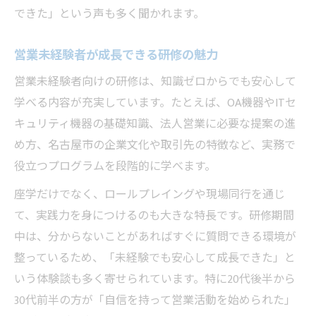
できた」という声も多く聞かれます。
未経験から伸ばせる営業の強みとは
営業初心者が成果を出すコツと習慣
営業未経験者が成長できる研修の魅力
未経験でも活かせる営業ノウハウの習得法
営業未経験者向けの研修は、知識ゼロからでも安心して
営業に挑戦する前に知っておくべき注意点
学べる内容が充実しています。たとえば、OA機器やITセ
営業未経験者が確認すべき職場環境の特徴
キュリティ機器の基礎知識、法人営業に必要な提案の進
営業に転職する前に知りたい仕事内容とは
め方、名古屋市の企業文化や取引先の特徴など、実務で
法人営業で求められる素質と姿勢について
役立つプログラムを段階的に学べます。
未経験から営業で失敗しないための対策
座学だけでなく、ロールプレイングや現場同行を通じ
営業初心者が注意したいポイントを解説
て、実践力を身につけるのも大きな特長です。研修期間
法人営業を目指す転職活動の進め方
中は、分からないことがあればすぐに質問できる環境が
整っているため、「未経験でも安心して成長できた」と
営業未経験から法人営業への転職ステップ
いう体験談も多く寄せられています。特に20代後半から
法人営業志望者が実践すべき情報収集法
30代前半の方が「自信を持って営業活動を始められた」
営業職で成功する転職活動のコツ