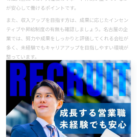
が安心して働けるポイントです。
また、収入アップを目指す方は、成果に応じたインセン
ティブや昇給制度の有無も確認しましょう。名古屋の企
業では、努力や成果をしっかりと評価してくれる会社が
多く、未経験でもキャリアアップを目指しやすい環境が
整っています。
さらに、働きやすさやワークライフバランスも重要な条
件です。転職活動では「どのような社風か」「先輩社員
のサポートがあるか」など、実際の働き方を具体的にイ
メージしながら求人を比較検討することをおすすめしま
す。
営業職がやめとけと言われる本当の理