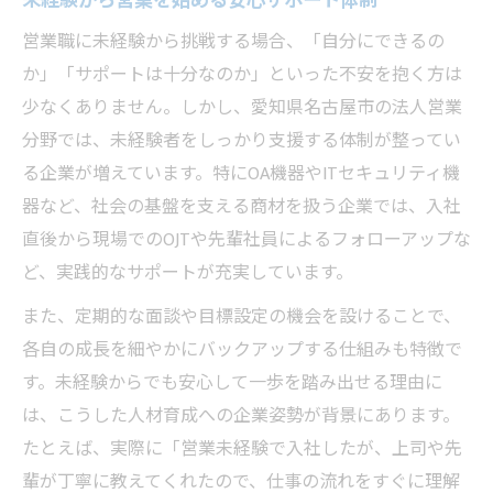
未経験から営業を始める安心サポート体制
名古屋で営業デビューするための基礎知識
法人営業で名古屋の企業に転職する方法
営業職に未経験から挑戦する場合、「自分にできるの
か」「サポートは十分なのか」といった不安を抱く方は
営業初心者が名古屋で注目すべきポイント
少なくありません。しかし、愛知県名古屋市の法人営業
名古屋の営業求人で重視したい条件とは
分野では、未経験者をしっかり支援する体制が整ってい
営業職がやめとけと言われる本当の理由
る企業が増えています。特にOA機器やITセキュリティ機
営業職はなぜやめとけと言われるのか
器など、社会の基盤を支える商材を扱う企業では、入社
未経験者が営業で直面しやすい悩みとは
直後から現場でのOJTや先輩社員によるフォローアップな
営業未経験から見た仕事のリアルな課題
ど、実践的なサポートが充実しています。
やめとけと感じる営業のプレッシャー事情
また、定期的な面談や目標設定の機会を設けることで、
営業未経験者が挫折しないための対策法
各自の成長を細やかにバックアップする仕組みも特徴で
未経験から営業スキルを磨くポイント
す。未経験からでも安心して一歩を踏み出せる理由に
営業未経験者が身につけるべき基本スキル
は、こうした人材育成への企業姿勢が背景にあります。
たとえば、実際に「営業未経験で入社したが、上司や先
法人営業で評価されるコミュニケーション
輩が丁寧に教えてくれたので、仕事の流れをすぐに理解
力