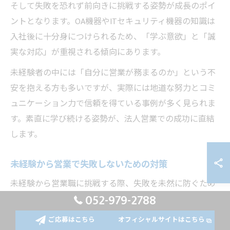
そして失敗を恐れず前向きに挑戦する姿勢が成長のポイ
ントとなります。OA機器やITセキュリティ機器の知識は
入社後に十分身につけられるため、「学ぶ意欲」と「誠
実な対応」が重視される傾向にあります。
未経験者の中には「自分に営業が務まるのか」という不
安を抱える方も多いですが、実際には地道な努力とコミ
ュニケーション力で信頼を得ている事例が多く見られま
す。素直に学び続ける姿勢が、法人営業での成功に直結
します。
未経験から営業で失敗しないための対策
未経験から営業職に挑戦する際、失敗を未然に防ぐため
052-979-2788
の対策を講じておくことが大切です。まずは、企業の研
修やサポート制度を積極的に活用し、営業活動の流れや
ご応募はこちら
オフィシャルサイトはこちら