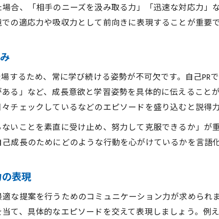
た場合、「相手のニーズを汲み取る力」「迅速な対応力」
営業未経験からIT業界でキャリアを築く魅力
境での適応力や吸収力として前向きに表現することが重要
IT営業職で得られる成長環境の特徴とは
法人営業未経験者に開かれたキャリアパス
強み
営業職で自分らしい働き方を実現するコツ
登場するため、常に学び続ける姿勢が不可欠です。自己PR
未経験から高収入を目指せるIT営業の特徴
ある」など、成長意欲と学習姿勢を具体的に伝えることが
成長したい人が選ぶ営業職の新たな一歩
日々チェックしているなどのエピソードを盛り込むと説得
未経験から成長を実感できる営業職の魅力
らないことを素直に受け止め、努力して克服できるか」が
IT営業で求められる成長意欲の示し方
自己成長のためにどのような行動を心がけているかを言語
営業未経験者が評価される仕事の取り組み方
法人営業でスキルアップを目指す方法
力の表現
営業職で成長したい人に必要な心構え
適な提案を行うためのコミュニケーション力が求められま
名古屋でIT営業へ転職を成功させるヒント
を当て、具体的なエピソードを交えて表現しましょう。例