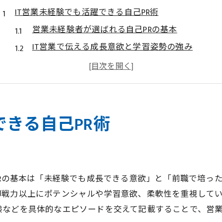
IT営業未経験でも活躍できる自己PR術
営業未経験者が選ばれる自己PRの基本
IT営業で伝える成長意欲と学習姿勢の強み
法人営業に必要なコミュニケーション力の表現
未経験からIT営業に挑戦する熱意の伝え方
営業職で求められる主体性と行動力のアピール術
法人営業の経験ゼロから挑戦する道
できる自己PR術
営業未経験から法人営業へ踏み出す第一歩
IT営業の現場で求められる素直さと適応力
未経験者が習得したい営業の基本スキルとは
PRの基本は「未経験でも成長できる意欲」と「前職で培っ
法人営業で成果を出すための自己分析の重要性
即戦力以上にポテンシャルや学習意欲、柔軟性を重視して
IT営業における未経験者の強みと活かし方
験などを具体的なエピソードを交えて記載することで、営
未経験者向けIT営業キャリアの魅力とは