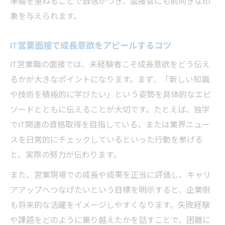
準備を重ねることで自信がつき、面接官にも前向きな印
ト
象を与えられます。
面接不安を和らげるための事前準備ポイン
ト
IT営業面接で成長意欲をアピールするコツ
未経験でも安心できる面接対策の心構え
IT営業職の面接では、未経験者こそ成長意欲をどう伝え
面接で落ち着いて話せる自分を作る方法
るかが大きなポイントになります。まず、「新しい知識
IT営業面接で聞かれやすい質問の傾向
や技術を積極的に学びたい」という姿勢を具体的なエピ
成長意欲を伝えるための面接自己分析術
ソードとともに伝えることが大切です。たとえば、独学
成長意欲が光るIT営業面接での自己PR例
でIT関連の資格取得を目指している、または業界ニュー
スを日常的にチェックしているといった行動を挙げる
未経験者の挑戦を伝える効果的な自己PR法
と、実際の努力が伝わります。
IT営業面接で成長意欲を強調する伝え方
また、営業現場での成長や成果を正当に評価し、キャリ
法人営業志望者が面接で語るべき強みとは
アアップへつなげたいという目標を明示すると、企業側
面接で未経験からの学びをアピールする方
も将来的な活躍をイメージしやすくなります。失敗経験
法
や課題をどのように乗り越えたかを話すことで、困難に