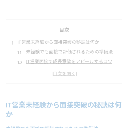
目次
IT営業未経験から面接突破の秘訣は何か
未経験でも面接で評価されるための準備法
IT営業面接で成長意欲をアピールするコツ
法人向け営業で求められる面接対応力とは
面接で問われる未経験者のポテンシャルの
示し方
IT営業職の面接で大切な自己分析のポイン
IT営業未経験から面接突破の秘訣は何
ト
か
面接で評価される愛知県名古屋市の営業力とは
IT営業面接で重視される営業力の具体例