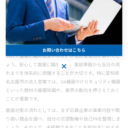
未経験でも始めやすいIT営業面接のコ
ツを解説
未経験者が安心して挑める面接対策の流れ
未経験からIT営業に挑戦する場合、まずは「どのような
お問い合わせはこちら
流れで面接に臨めばよいのか」が気になる方が多いでし
ょう。安心して面接に臨むには、事前準備から当日の流
お問い合わせはこちら
れまでを体系的に把握することが大切です。特に愛知県
名古屋市の法人営業では、OA機器やITセキュリティ機器
といった商材の基礎知識や、業界の動向を押さえておく
ことが重要です。
面接対策の流れとしては、まず応募企業の事業内容や取
り扱い商品を調べ、自分の志望動機や自己PRを整理しま
しょう。その上で、未経験であることを前向きに伝える