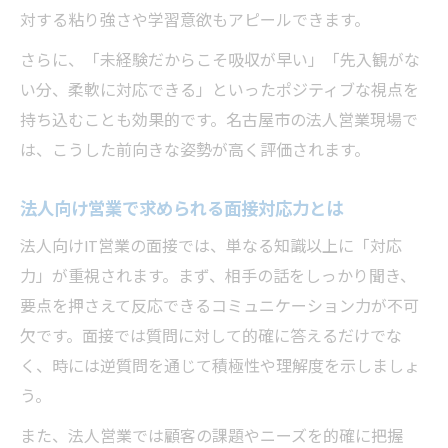
IT業界志望の面接で響く自己PRポイント
対する粘り強さや学習意欲もアピールできます。
未経験からIT営業職へ面接で夢を実現する道
さらに、「未経験だからこそ吸収が早い」「先入観がな
IT営業面接で夢を描くためのステップ
い分、柔軟に対応できる」といったポジティブな視点を
未経験からキャリアを実現する面接戦略
持ち込むことも効果的です。名古屋市の法人営業現場で
法人向けIT営業職に挑戦する面接の心構え
は、こうした前向きな姿勢が高く評価されます。
面接合格後の成長を見据えた目標設定法
IT営業職でキャリアを広げるための面接術
法人向け営業で求められる面接対応力とは
法人向けIT営業の面接では、単なる知識以上に「対応
力」が重視されます。まず、相手の話をしっかり聞き、
要点を押さえて反応できるコミュニケーション力が不可
欠です。面接では質問に対して的確に答えるだけでな
く、時には逆質問を通じて積極性や理解度を示しましょ
う。
また、法人営業では顧客の課題やニーズを的確に把握