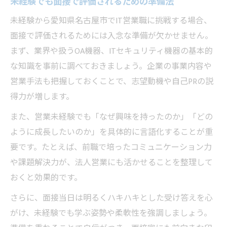
未経験でも面接で評価されるための準備法
面接官が注目する営業未経験者の強み
未経験から愛知県名古屋市でIT営業職に挑戦する場合、
法人営業で活かせるコミュニケーション力
面接で評価されるためには入念な準備が欠かせません。
の伝え方
まず、業界や扱うOA機器、ITセキュリティ機器の基本的
名古屋市のIT営業面接で評価される視点と
な知識を事前に調べておきましょう。企業の事業内容や
は
営業手法も把握しておくことで、志望動機や自己PRの説
得力が増します。
未経験から営業力を伝える面接の工夫点
未経験でも始めやすいIT営業面接のコツを解説
また、営業未経験でも「なぜ興味を持ったのか」「どの
ように成長したいのか」を具体的に言語化することが重
未経験者が安心して挑める面接対策の流れ
要です。たとえば、前職で培ったコミュニケーション力
OA機器営業の面接で意識したい受け答え方
や課題解決力が、法人営業にも活かせることを整理して
面接で自信を持つための準備とポイント
おくと効果的です。
ITセキュリティ営業で問われる姿勢と面接術
さらに、面接当日は明るくハキハキとした受け答えを心
面接で未経験を武器に変えるアプローチ法
がけ、未経験でも学ぶ姿勢や柔軟性を強調しましょう。
面接が不安な方へ未経験者が備えるべきポイン