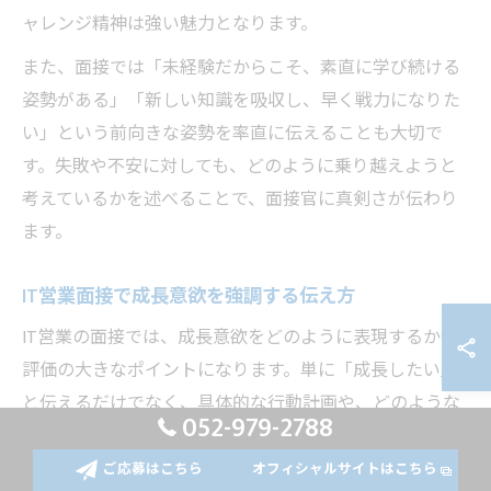
ャレンジ精神は強い魅力となります。
また、面接では「未経験だからこそ、素直に学び続ける
姿勢がある」「新しい知識を吸収し、早く戦力になりた
い」という前向きな姿勢を率直に伝えることも大切で
す。失敗や不安に対しても、どのように乗り越えようと
考えているかを述べることで、面接官に真剣さが伝わり
ます。
IT営業面接で成長意欲を強調する伝え方
IT営業の面接では、成長意欲をどのように表現するかが
評価の大きなポイントになります。単に「成長したい」
と伝えるだけでなく、具体的な行動計画や、どのような
052-979-2788
知識・スキルを身につけたいかを明確に伝えることで、
説得力が増します。
ご応募はこちら
オフィシャルサイトはこちら