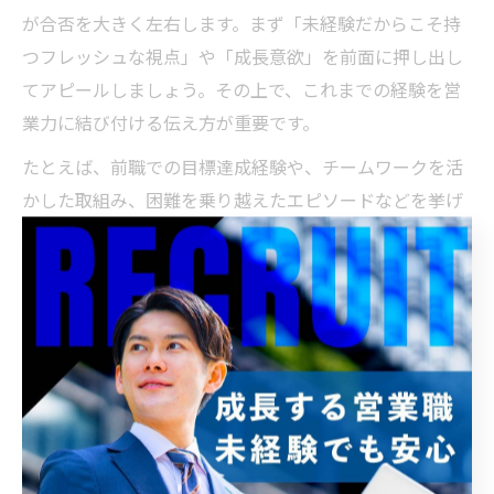
が合否を大きく左右します。まず「未経験だからこそ持
つフレッシュな視点」や「成長意欲」を前面に押し出し
てアピールしましょう。その上で、これまでの経験を営
業力に結び付ける伝え方が重要です。
たとえば、前職での目標達成経験や、チームワークを活
かした取組み、困難を乗り越えたエピソードなどを挙げ
て「自分の強みが営業現場でどう活きるか」を具体的に
説明します。面接官は「どのように学び、実践していく
姿勢があるか」を見ています。
最後に、面接の準備として「業界や企業について事前に
リサーチし、自分なりの質問や意見を持って臨む」こと
も評価アップにつながります。自信を持って挑戦する姿
勢が、未経験者の強力な武器となります。