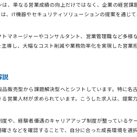
キャリアアップに役立つ法人営業の秘訣
ョンは、単なる営業成績の向上だけではなく、企業の経営課
営業経験を活かしたキャリアアップの具体策
は、IT機器やセキュリティソリューションの提案を通じ
法人営業がDX推進で年収アップを目指す道
営業職がキャリアアップで意識すべきこと
クトマネージャーやコンサルタント、営業管理職など多様
DX推進支援と営業で得られる成長の実例紹介
を主導し、大幅なコスト削減や業務効率化を実現した営業
営業職の将来性を高めるキャリア設計のポイント
愛知発DX営業が切り拓く未来の働き方
営業職が実現する新しいDX時代の働き方
解説
お問い合わせはこちら
お問い合わせはこちら
DX推進支援で営業が目指す柔軟な働き方とは
製品販売型から課題解決型へとシフトしています。特に名古
営業職の未来を切り拓くDX分野の可能性
きる営業人材が求められています。こうした求人は、提案力
営業が体験するDX時代のキャリア形成事例
。
DX推進支援で営業の働き方改革が進む理由
制度や、経験者優遇のキャリアアップ制度が整っているケー
明確さなどを確認することで、自分に合った成長環境を選