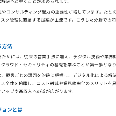
な解決へと導くことが求められます。
未経験OKのDX求人に挑戦する営業力
性やコンサルティング能力の重要性が増しています。たと
営業未経験から始めるDX推進支援への第一歩
リスク管理に直結する提案が主流です。こうした分野での
DX求人に挑戦するための営業基礎力を養う
未経験でも営業職でDX推進に関われる理由
営業力を活かしたDX分野のキャリア形成術
る方法
DX推進支援で描く営業職未経験者の成長物語
るためには、従来の営業手法に加え、デジタル技術や業界
DX時代で求められる営業スキルの磨き方
ド、クラウド・セキュリティの基礎を学ぶことが第一歩とな
営業が身につけたいDX時代の必須スキルとは
、顧客ごとの課題を的確に把握し、デジタル化による解決策
DX推進支援で営業職が重視される理由を探る
セス全体を俯瞰し、コスト削減や業務効率化のメリットを
営業スキルを高めるDX分野での実践ポイント
アアップや高収入への道が広がります。
営業職がDX時代に選ばれる存在になる秘訣
DX推進で営業経験が活きるスキルアップ術
ジョンとは