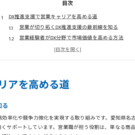
目次
DX推進支援で営業キャリアを高める道
営業が切り拓くDX推進支援の最前線を知る
営業経験者がDX分野で市場価値を高める方法
DX推進支援で営業職が描くキャリアビジョンとは
営業転職で注目されるDX求人の特徴を解説
未経験からDX分野へ営業職で挑戦するコツ
法人営業が実践したい成長戦略を深掘り
ャリアを高める道
営業の成長戦略で法人営業がDX推進支援に挑む
法人営業が意識すべきDX推進の最新トレンド
知る
成長する営業が選ぶ法人向けDX求人の選び方
務効率化や競争力強化を実現する取り組みです。愛知県名古
営業経験を活かした法人営業の自己成長法
強くサポートしています。営業職が担う役割は、単なる商
DX推進支援で法人営業が得るスキルアップ術