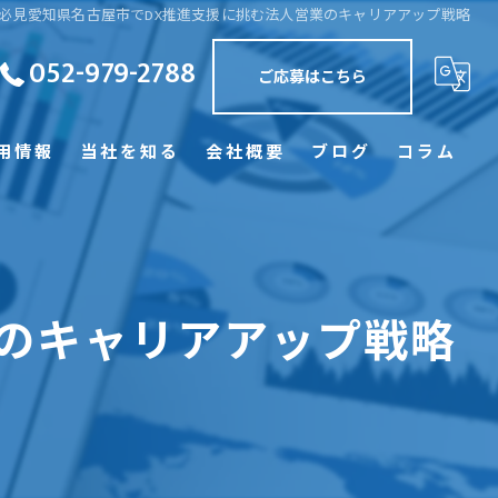
必見愛知県名古屋市でDX推進支援に挑む法人営業のキャリアアップ戦略
052-979-2788
ご応募はこちら
用情報
当社を知る
会社概要
ブログ
コラム
正社員
訪問
業のキャリアアップ戦略
未経験
経験者優遇
学歴不問